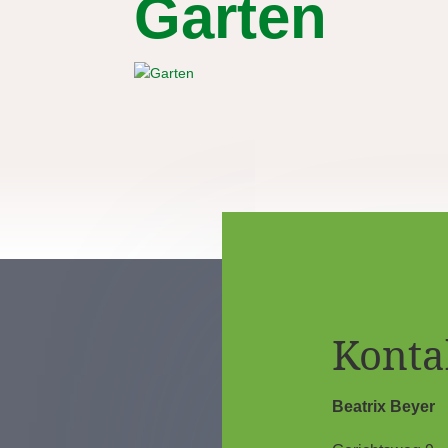
Garten
Konta
Beatrix Beyer