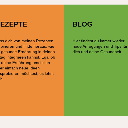
EZEPTE
BLOG
ss dich von meinen Rezepten
Hier findest du immer wieder
spirieren und finde heraus, wie
neue Anregungen und Tips für
 gesunde Ernährung in deinen
dich und deine Gesundheit.
ltag integrieren kannst. Egal ob
 deine Ernährung umstellen
er einfach neue Ideen
sprobieren möchtest, es lohnt
ch.