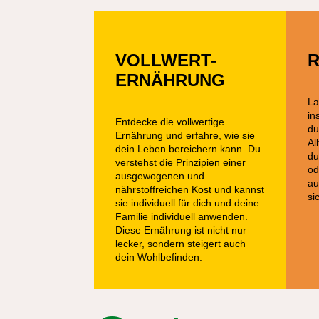
VOLLWERT-
R
ERNÄHRUNG
La
in
Entdecke die vollwertige
du
Ernährung und erfahre, wie sie
Al
dein Leben bereichern kann. Du
du
verstehst die Prinzipien einer
od
ausgewogenen und
au
nährstoffreichen Kost und kannst
si
sie individuell für dich und deine
Familie individuell anwenden.
Diese Ernährung ist nicht nur
lecker, sondern steigert auch
dein Wohlbefinden.