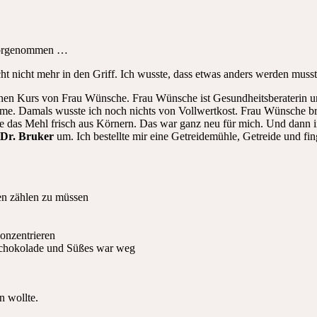
 vorgenommen …
 nicht mehr in den Griff. Ich wusste, dass etwas anders werden musst
einen Kurs von Frau Wünsche. Frau Wünsche ist Gesundheitsberaterin un
bleme. Damals wusste ich noch nichts von Vollwertkost. Frau Wünsche b
e das Mehl frisch aus Körnern. Das war ganz neu für mich. Und dann inf
 Dr. Bruker
um. Ich bestellte mir eine Getreidemühle, Getreide und fing
ien zählen zu müssen
konzentrieren
 Schokolade und Süßes war weg
n wollte.