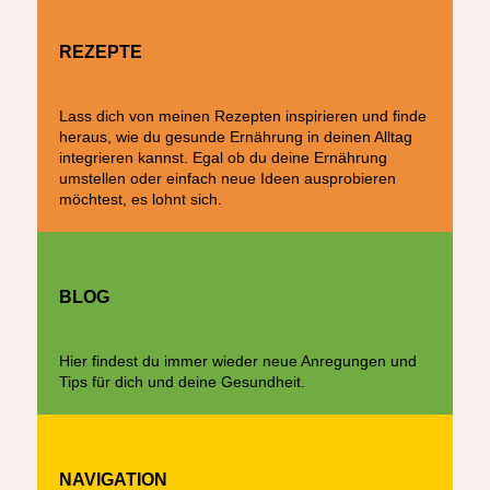
REZEPTE
Lass dich von meinen Rezepten inspirieren und finde
heraus, wie du gesunde Ernährung in deinen Alltag
integrieren kannst. Egal ob du deine Ernährung
umstellen oder einfach neue Ideen ausprobieren
möchtest, es lohnt sich.
BLOG
Hier findest du immer wieder neue Anregungen und
Tips für dich und deine Gesundheit.
NAVIGATION