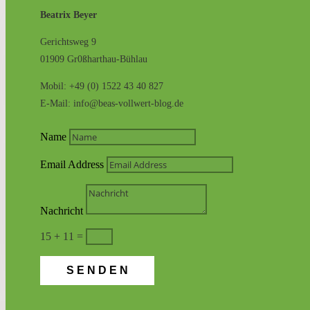
Beatrix Beyer
Gerichtsweg 9
01909 Gr0ßharthau-Bühlau
Mobil: +49 (0) 1522 43 40 827
E-Mail: info@beas-vollwert-blog.de
Name
Email Address
Nachricht
15 + 11
=
SENDEN