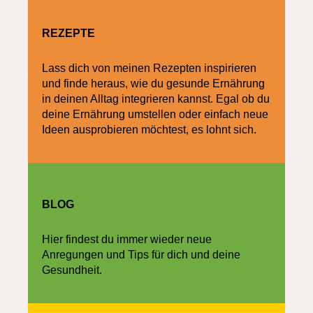
REZEPTE
Lass dich von meinen Rezepten inspirieren
und finde heraus, wie du gesunde Ernährung
in deinen Alltag integrieren kannst. Egal ob du
deine Ernährung umstellen oder einfach neue
Ideen ausprobieren möchtest, es lohnt sich.
BLOG
Hier findest du immer wieder neue
Anregungen und Tips für dich und deine
Gesundheit.