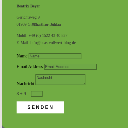
Beatrix Beyer
Gerichtsweg 9
01909 Gr0ßharthau-Bühlau
Mobil: +49 (0) 1522 43 40 827
E-Mail: info@beas-vollwert-blog.de
Name
Email Address
Nachricht
8 + 9
=
SENDEN