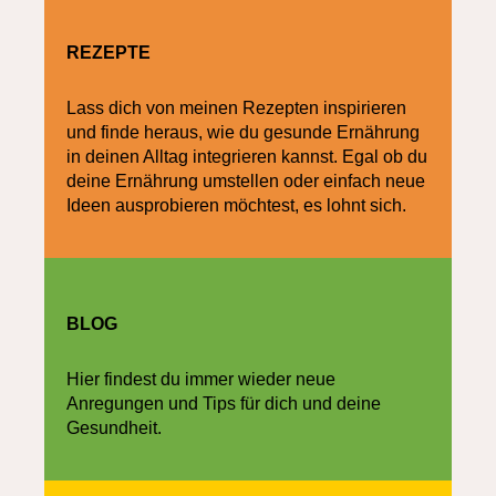
REZEPTE
Lass dich von meinen Rezepten inspirieren
und finde heraus, wie du gesunde Ernährung
in deinen Alltag integrieren kannst. Egal ob du
deine Ernährung umstellen oder einfach neue
Ideen ausprobieren möchtest, es lohnt sich.
BLOG
Hier findest du immer wieder neue
Anregungen und Tips für dich und deine
Gesundheit.